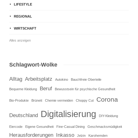
LIFESTYLE
REGIONAL
WIRTSCHAFT
Alles anzeigen
Schlagwort-Wolke
Alltag
Arbeitsplatz
Autokino
Bauchfreie Oberteile
Beruf
Bequeme Kleidung
Bewusstsein für psychische Gesundheit
Corona
Bio-Produkte
Brünett
Chemie vermeiden
Choppy Cut
Digitalisierung
Deutschland
DIY-Kleidung
Eiercode
Eigene Gesundheit
Fine-Casual Dining
Geschmacksmüdigkeit
Herausforderungen
Inkasso
Jelzin
Karohemden