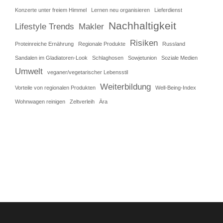
Konzerte unter freiem Himmel
Lernen neu organisieren
Lieferdienst
Nachhaltigkeit
Lifestyle Trends
Makler
Risiken
Proteinreiche Ernährung
Regionale Produkte
Russland
Sandalen im Gladiatoren-Look
Schlaghosen
Sowjetunion
Soziale Medien
Umwelt
veganer/vegetarischer Lebensstil
Weiterbildung
Vorteile von regionalen Produkten
Well-Being-Index
Wohnwagen reinigen
Zeltverleih
Ära