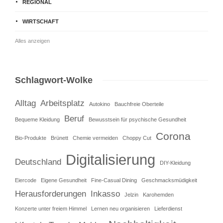
REGIONAL
WIRTSCHAFT
Alles anzeigen
Schlagwort-Wolke
Alltag
Arbeitsplatz
Autokino
Bauchfreie Oberteile
Beruf
Bequeme Kleidung
Bewusstsein für psychische Gesundheit
Corona
Bio-Produkte
Brünett
Chemie vermeiden
Choppy Cut
Digitalisierung
Deutschland
DIY-Kleidung
Eiercode
Eigene Gesundheit
Fine-Casual Dining
Geschmacksmüdigkeit
Herausforderungen
Inkasso
Jelzin
Karohemden
Konzerte unter freiem Himmel
Lernen neu organisieren
Lieferdienst