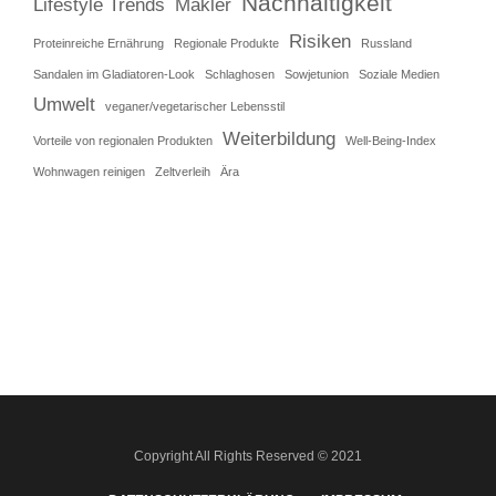
Nachhaltigkeit
Lifestyle Trends
Makler
Risiken
Proteinreiche Ernährung
Regionale Produkte
Russland
Sandalen im Gladiatoren-Look
Schlaghosen
Sowjetunion
Soziale Medien
Umwelt
veganer/vegetarischer Lebensstil
Weiterbildung
Vorteile von regionalen Produkten
Well-Being-Index
Wohnwagen reinigen
Zeltverleih
Ära
Copyright All Rights Reserved © 2021