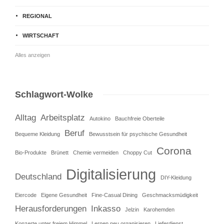
REGIONAL
WIRTSCHAFT
Alles anzeigen
Schlagwort-Wolke
Alltag
Arbeitsplatz
Autokino
Bauchfreie Oberteile
Beruf
Bequeme Kleidung
Bewusstsein für psychische Gesundheit
Corona
Bio-Produkte
Brünett
Chemie vermeiden
Choppy Cut
Digitalisierung
Deutschland
DIY-Kleidung
Eiercode
Eigene Gesundheit
Fine-Casual Dining
Geschmacksmüdigkeit
Herausforderungen
Inkasso
Jelzin
Karohemden
Konzerte unter freiem Himmel
Lernen neu organisieren
Lieferdienst