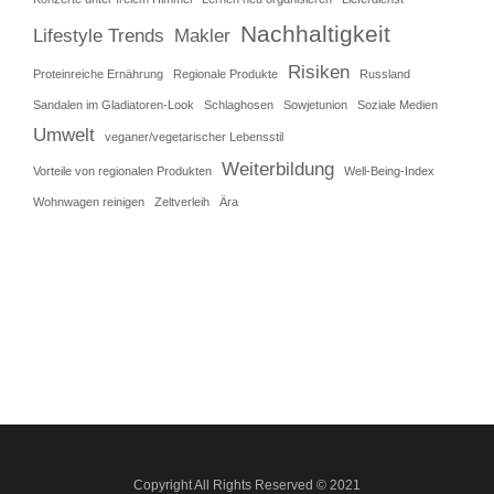
Nachhaltigkeit
Lifestyle Trends
Makler
Risiken
Proteinreiche Ernährung
Regionale Produkte
Russland
Sandalen im Gladiatoren-Look
Schlaghosen
Sowjetunion
Soziale Medien
Umwelt
veganer/vegetarischer Lebensstil
Weiterbildung
Vorteile von regionalen Produkten
Well-Being-Index
Wohnwagen reinigen
Zeltverleih
Ära
Copyright All Rights Reserved © 2021