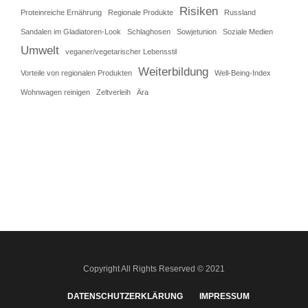
Risiken
Proteinreiche Ernährung
Regionale Produkte
Russland
Sandalen im Gladiatoren-Look
Schlaghosen
Sowjetunion
Soziale Medien
Umwelt
veganer/vegetarischer Lebensstil
Weiterbildung
Vorteile von regionalen Produkten
Well-Being-Index
Wohnwagen reinigen
Zeltverleih
Ära
Copyright All Rights Reserved © 2021
DATENSCHUTZERKLÄRUNG
IMPRESSUM