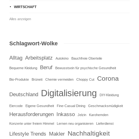
WIRTSCHAFT
Alles anzeigen
Schlagwort-Wolke
Alltag
Arbeitsplatz
Autokino
Bauchfreie Oberteile
Beruf
Bequeme Kleidung
Bewusstsein für psychische Gesundheit
Corona
Bio-Produkte
Brünett
Chemie vermeiden
Choppy Cut
Digitalisierung
Deutschland
DIY-Kleidung
Eiercode
Eigene Gesundheit
Fine-Casual Dining
Geschmacksmüdigkeit
Herausforderungen
Inkasso
Jelzin
Karohemden
Konzerte unter freiem Himmel
Lernen neu organisieren
Lieferdienst
Nachhaltigkeit
Lifestyle Trends
Makler