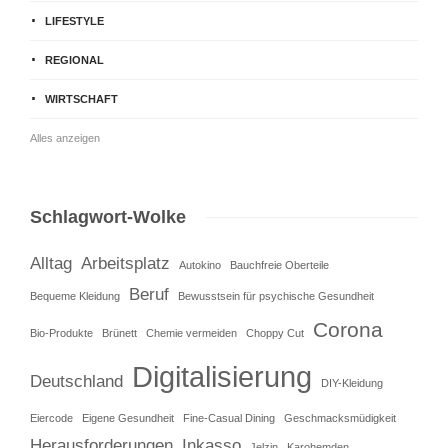
LIFESTYLE
REGIONAL
WIRTSCHAFT
Alles anzeigen
Schlagwort-Wolke
Alltag
Arbeitsplatz
Autokino
Bauchfreie Oberteile
Beruf
Bequeme Kleidung
Bewusstsein für psychische Gesundheit
Corona
Bio-Produkte
Brünett
Chemie vermeiden
Choppy Cut
Digitalisierung
Deutschland
DIY-Kleidung
Eiercode
Eigene Gesundheit
Fine-Casual Dining
Geschmacksmüdigkeit
Herausforderungen
Inkasso
Jelzin
Karohemden