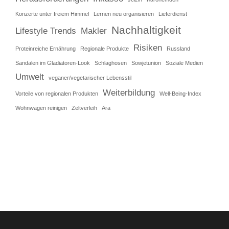
Konzerte unter freiem Himmel
Lernen neu organisieren
Lieferdienst
Nachhaltigkeit
Lifestyle Trends
Makler
Risiken
Proteinreiche Ernährung
Regionale Produkte
Russland
Sandalen im Gladiatoren-Look
Schlaghosen
Sowjetunion
Soziale Medien
Umwelt
veganer/vegetarischer Lebensstil
Weiterbildung
Vorteile von regionalen Produkten
Well-Being-Index
Wohnwagen reinigen
Zeltverleih
Ära