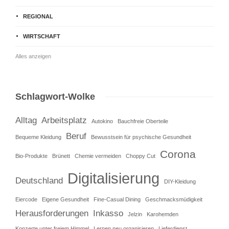
REGIONAL
WIRTSCHAFT
Alles anzeigen
Schlagwort-Wolke
Alltag
Arbeitsplatz
Autokino
Bauchfreie Oberteile
Beruf
Bequeme Kleidung
Bewusstsein für psychische Gesundheit
Corona
Bio-Produkte
Brünett
Chemie vermeiden
Choppy Cut
Digitalisierung
Deutschland
DIY-Kleidung
Eiercode
Eigene Gesundheit
Fine-Casual Dining
Geschmacksmüdigkeit
Herausforderungen
Inkasso
Jelzin
Karohemden
Konzerte unter freiem Himmel
Lernen neu organisieren
Lieferdienst