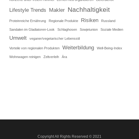
Nachhaltigkeit
Lifestyle Trends
Makler
Risiken
Proteinreiche Ernährung
Regionale Produkte
Russland
Sandalen im Gladiatoren-Look
Schlaghosen
Sowjetunion
Soziale Medien
Umwelt
veganer/vegetarischer Lebensstil
Weiterbildung
Vorteile von regionalen Produkten
Well-Being-Index
Wohnwagen reinigen
Zeltverleih
Ära
Copyright All Rights Reserved © 2021