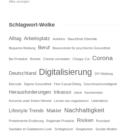
Alles anzeigen
Schlagwort-Wolke
Alltag
Arbeitsplatz
Autokino
Bauchfreie Oberteile
Beruf
Bequeme Kleidung
Bewusstsein für psychische Gesundheit
Corona
Bio-Produkte
Brünett
Chemie vermeiden
Choppy Cut
Digitalisierung
Deutschland
DIY-Kleidung
Eiercode
Eigene Gesundheit
Fine-Casual Dining
Geschmacksmüdigkeit
Herausforderungen
Inkasso
Jelzin
Karohemden
Konzerte unter freiem Himmel
Lernen neu organisieren
Lieferdienst
Nachhaltigkeit
Lifestyle Trends
Makler
Risiken
Proteinreiche Ernährung
Regionale Produkte
Russland
Sandalen im Gladiatoren-Look
Schlaghosen
Sowjetunion
Soziale Medien