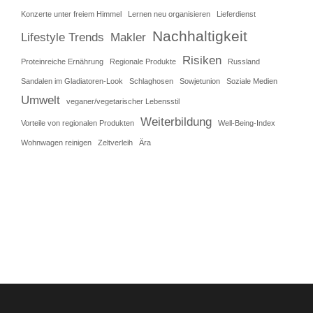
Konzerte unter freiem Himmel
Lernen neu organisieren
Lieferdienst
Nachhaltigkeit
Lifestyle Trends
Makler
Risiken
Proteinreiche Ernährung
Regionale Produkte
Russland
Sandalen im Gladiatoren-Look
Schlaghosen
Sowjetunion
Soziale Medien
Umwelt
veganer/vegetarischer Lebensstil
Weiterbildung
Vorteile von regionalen Produkten
Well-Being-Index
Wohnwagen reinigen
Zeltverleih
Ära