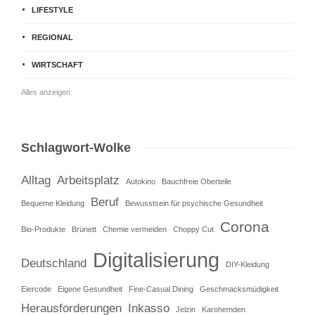
LIFESTYLE
REGIONAL
WIRTSCHAFT
Alles anzeigen
Schlagwort-Wolke
Alltag
Arbeitsplatz
Autokino
Bauchfreie Oberteile
Beruf
Bequeme Kleidung
Bewusstsein für psychische Gesundheit
Corona
Bio-Produkte
Brünett
Chemie vermeiden
Choppy Cut
Digitalisierung
Deutschland
DIY-Kleidung
Eiercode
Eigene Gesundheit
Fine-Casual Dining
Geschmacksmüdigkeit
Herausforderungen
Inkasso
Jelzin
Karohemden