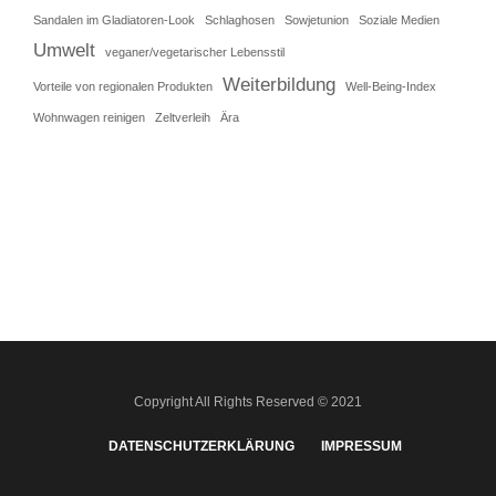
Sandalen im Gladiatoren-Look
Schlaghosen
Sowjetunion
Soziale Medien
Umwelt
veganer/vegetarischer Lebensstil
Weiterbildung
Vorteile von regionalen Produkten
Well-Being-Index
Wohnwagen reinigen
Zeltverleih
Ära
Copyright All Rights Reserved © 2021
DATENSCHUTZERKLÄRUNG
IMPRESSUM