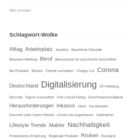
Alles anzeigen
Schlagwort-Wolke
Alltag
Arbeitsplatz
Autokino
Bauchfreie Oberteile
Beruf
Bequeme Kleidung
Bewusstsein für psychische Gesundheit
Corona
Bio-Produkte
Brünett
Chemie vermeiden
Choppy Cut
Digitalisierung
Deutschland
DIY-Kleidung
Eiercode
Eigene Gesundheit
Fine-Casual Dining
Geschmacksmüdigkeit
Herausforderungen
Inkasso
Jelzin
Karohemden
Konzerte unter freiem Himmel
Lernen neu organisieren
Lieferdienst
Nachhaltigkeit
Lifestyle Trends
Makler
Risiken
Proteinreiche Ernährung
Regionale Produkte
Russland