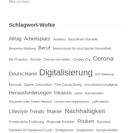
Alles anzeigen
Schlagwort-Wolke
Alltag
Arbeitsplatz
Autokino
Bauchfreie Oberteile
Beruf
Bequeme Kleidung
Bewusstsein für psychische Gesundheit
Corona
Bio-Produkte
Brünett
Chemie vermeiden
Choppy Cut
Digitalisierung
Deutschland
DIY-Kleidung
Eiercode
Eigene Gesundheit
Fine-Casual Dining
Geschmacksmüdigkeit
Herausforderungen
Inkasso
Jelzin
Karohemden
Konzerte unter freiem Himmel
Lernen neu organisieren
Lieferdienst
Nachhaltigkeit
Lifestyle Trends
Makler
Risiken
Proteinreiche Ernährung
Regionale Produkte
Russland
Sandalen im Gladiatoren-Look
Schlaghosen
Sowjetunion
Soziale Medien