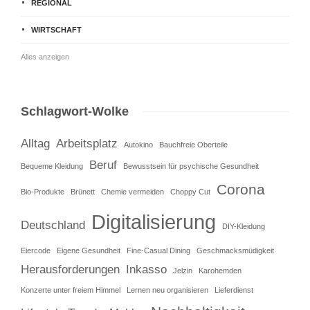
REGIONAL
WIRTSCHAFT
Alles anzeigen
Schlagwort-Wolke
Alltag
Arbeitsplatz
Autokino
Bauchfreie Oberteile
Beruf
Bequeme Kleidung
Bewusstsein für psychische Gesundheit
Corona
Bio-Produkte
Brünett
Chemie vermeiden
Choppy Cut
Digitalisierung
Deutschland
DIY-Kleidung
Eiercode
Eigene Gesundheit
Fine-Casual Dining
Geschmacksmüdigkeit
Herausforderungen
Inkasso
Jelzin
Karohemden
Konzerte unter freiem Himmel
Lernen neu organisieren
Lieferdienst