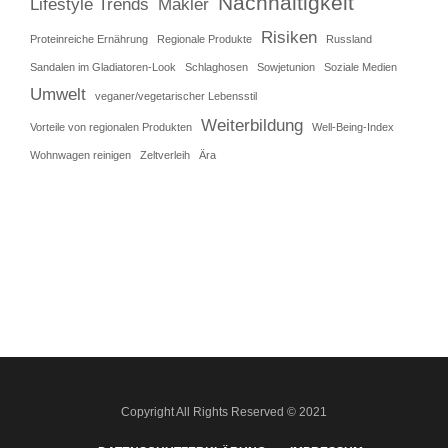
Nachhaltigkeit
Lifestyle Trends
Makler
Risiken
Proteinreiche Ernährung
Regionale Produkte
Russland
Sandalen im Gladiatoren-Look
Schlaghosen
Sowjetunion
Soziale Medien
Umwelt
veganer/vegetarischer Lebensstil
Weiterbildung
Vorteile von regionalen Produkten
Well-Being-Index
Wohnwagen reinigen
Zeltverleih
Ära
Copyright All Rights Reserved © 2021