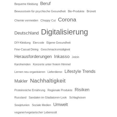
Beruf
Bequeme Kleidung
Bewusstsein für psychische Gesundheit
Bio-Produkte
Brünett
Corona
Chemie vermeiden
Choppy Cut
Digitalisierung
Deutschland
DIY-Kleidung
Eiercode
Eigene Gesundheit
Fine-Casual Dining
Geschmacksmüdigkeit
Herausforderungen
Inkasso
Jelzin
Karohemden
Konzerte unter freiem Himmel
Lifestyle Trends
Lernen neu organisieren
Lieferdienst
Nachhaltigkeit
Makler
Risiken
Proteinreiche Ernährung
Regionale Produkte
Russland
Sandalen im Gladiatoren-Look
Schlaghosen
Umwelt
Sowjetunion
Soziale Medien
veganer/vegetarischer Lebensstil