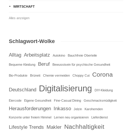
WIRTSCHAFT
Alles anzeigen
Schlagwort-Wolke
Alltag
Arbeitsplatz
Autokino
Bauchfreie Oberteile
Beruf
Bequeme Kleidung
Bewusstsein für psychische Gesundheit
Corona
Bio-Produkte
Brünett
Chemie vermeiden
Choppy Cut
Digitalisierung
Deutschland
DIY-Kleidung
Eiercode
Eigene Gesundheit
Fine-Casual Dining
Geschmacksmüdigkeit
Herausforderungen
Inkasso
Jelzin
Karohemden
Konzerte unter freiem Himmel
Lernen neu organisieren
Lieferdienst
Nachhaltigkeit
Lifestyle Trends
Makler