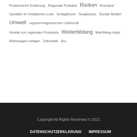
Risiken
Proteinreiche Ernährung
Regionale Produkte
Russland
Sandalen im Gladiatoren-Look
Schlaghosen
Sowjetunion
Soziale Medien
Umwelt
veganer/vegetarischer Lebensstil
Weiterbildung
Vorteile von regionalen Produkten
Well-Being-Index
Wohnwagen reinigen
Zeltverleih
Ära
Copyright All Rights Reserved © 2021
DATENSCHUTZERKLÄRUNG
IMPRESSUM