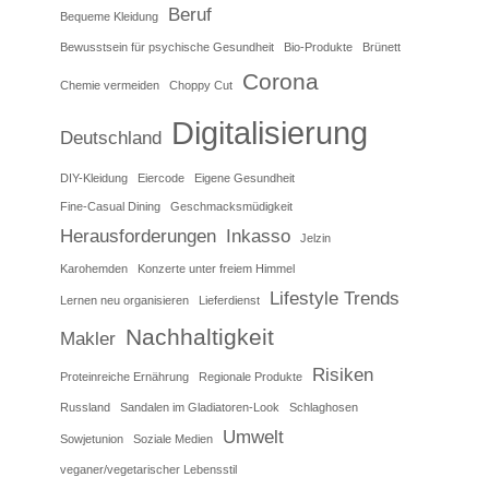
Beruf
Bequeme Kleidung
Bewusstsein für psychische Gesundheit
Bio-Produkte
Brünett
Corona
Chemie vermeiden
Choppy Cut
Digitalisierung
Deutschland
DIY-Kleidung
Eiercode
Eigene Gesundheit
Fine-Casual Dining
Geschmacksmüdigkeit
Herausforderungen
Inkasso
Jelzin
Karohemden
Konzerte unter freiem Himmel
Lifestyle Trends
Lernen neu organisieren
Lieferdienst
Nachhaltigkeit
Makler
Risiken
Proteinreiche Ernährung
Regionale Produkte
Russland
Sandalen im Gladiatoren-Look
Schlaghosen
Umwelt
Sowjetunion
Soziale Medien
veganer/vegetarischer Lebensstil