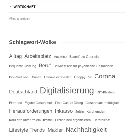
WIRTSCHAFT
Alles anzeigen
Schlagwort-Wolke
Alltag
Arbeitsplatz
Autokino
Bauchfreie Oberteile
Beruf
Bequeme Kleidung
Bewusstsein für psychische Gesundheit
Corona
Bio-Produkte
Brünett
Chemie vermeiden
Choppy Cut
Digitalisierung
Deutschland
DIY-Kleidung
Eiercode
Eigene Gesundheit
Fine-Casual Dining
Geschmacksmüdigkeit
Herausforderungen
Inkasso
Jelzin
Karohemden
Konzerte unter freiem Himmel
Lernen neu organisieren
Lieferdienst
Nachhaltigkeit
Lifestyle Trends
Makler