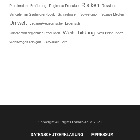
Risiken
Proteinreiche Ernährung
Regionale Produkte
Russland
Sandalen im Gladiatoren-Look
Schlaghosen
Sowjetunion
Soziale Medien
Umwelt
veganer/vegetarischer Lebensstil
Weiterbildung
Vorteile von regionalen Produkten
Well-Being-Index
Wohnwagen reinigen
Zeltverleih
Ära
Copyright All Rights Reserved © 2021
DATENSCHUTZERKLÄRUNG
IMPRESSUM