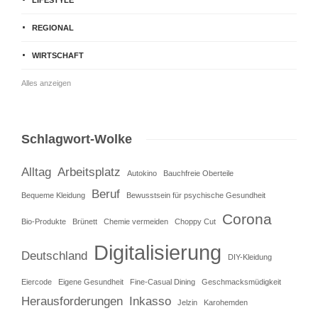
REGIONAL
WIRTSCHAFT
Alles anzeigen
Schlagwort-Wolke
Alltag
Arbeitsplatz
Autokino
Bauchfreie Oberteile
Beruf
Bequeme Kleidung
Bewusstsein für psychische Gesundheit
Corona
Bio-Produkte
Brünett
Chemie vermeiden
Choppy Cut
Digitalisierung
Deutschland
DIY-Kleidung
Eiercode
Eigene Gesundheit
Fine-Casual Dining
Geschmacksmüdigkeit
Herausforderungen
Inkasso
Jelzin
Karohemden