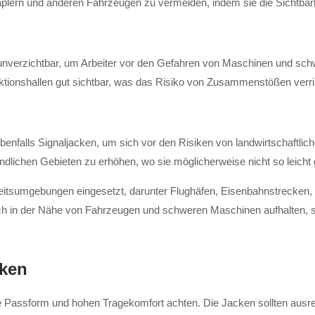
plern und anderen Fahrzeugen zu vermeiden, indem sie die Sichtbarke
n unverzichtbar, um Arbeiter vor den Gefahren von Maschinen und sc
uktionshallen gut sichtbar, was das Risiko von Zusammenstößen verri
 ebenfalls Signaljacken, um sich vor den Risiken von landwirtschaftl
ländlichen Gebieten zu erhöhen, wo sie möglicherweise nicht so leich
eitsumgebungen eingesetzt, darunter Flughäfen, Eisenbahnstrecken, 
ich in der Nähe von Fahrzeugen und schweren Maschinen aufhalten, si
cken
te Passform und hohen Tragekomfort achten. Die Jacken sollten ausrei