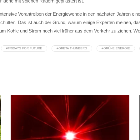
läche mit solchen Rädern gepflastert ist.
 intensive Vorantreiben der Energiewende in den nächsten Jahren e
hütten. Das ist auch der Grund, warum einige Experten meinen, dass
 Kohle und Strom noch viel früher aus dem Verkehr zu ziehen. Wer s
#FRIDAYS FOR FUTURE
#GRETA THUNBERG
#GRÜNE ENERGIE