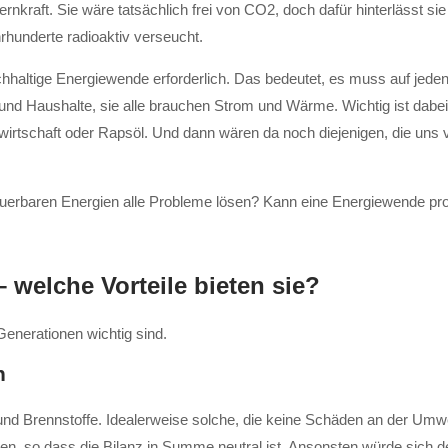
rnkraft. Sie wäre tatsächlich frei von CO2, doch dafür hinterlässt s
ahrhunderte radioaktiv verseucht.
chhaltige Energiewende erforderlich. Das bedeutet, es muss auf jeden
n und Haushalte, sie alle brauchen Strom und Wärme. Wichtig ist dab
rtschaft oder Rapsöl. Und dann wären da noch diejenigen, die uns 
neuerbaren Energien alle Probleme lösen? Kann eine Energiewende pro
welche Vorteile bieten sie?
Generationen wichtig sind.
n
 und Brennstoffe. Idealerweise solche, die keine Schäden an der Umw
en, so dass die Bilanz in Summe neutral ist. Ansonsten würde sich de