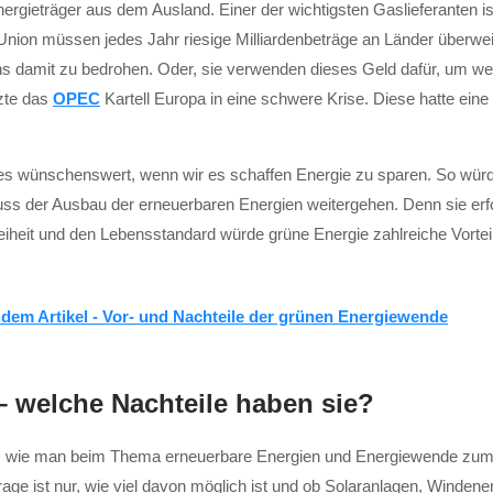
nergieträger aus dem Ausland. Einer der wichtigsten Gaslieferanten
nion müssen jedes Jahr riesige Milliardenbeträge an Länder überweis
uns damit zu bedrohen. Oder, sie verwenden dieses Geld dafür, um w
rzte das
OPEC
Kartell Europa in eine schwere Krise. Diese hatte eine 
s wünschenswert, wenn wir es schaffen Energie zu sparen. So würden 
ss der Ausbau der erneuerbaren Energien weitergehen. Denn sie erfo
reiheit und den Lebensstandard würde grüne Energie zahlreiche Vorte
 welche Nachteile haben sie?
age, wie man beim Thema erneuerbare Energien und Energiewende zu
rage ist nur, wie viel davon möglich ist und ob Solaranlagen, Winden