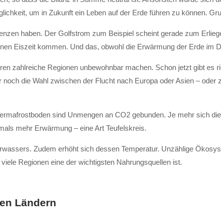
öglichkeit, um in Zukunft ein Leben auf der Erde führen zu können. Gr
nzen haben. Der Golfstrom zum Beispiel scheint gerade zum Erliege
inen Eiszeit kommen. Und das, obwohl die Erwärmung der Erde im Du
ren zahlreiche Regionen unbewohnbar machen. Schon jetzt gibt es ri
ur noch die Wahl zwischen der Flucht nach Europa oder Asien – oder 
en Permafrostboden sind Unmengen an CO2 gebunden. Je mehr sich di
als mehr Erwärmung – eine Art Teufelskreis.
rwassers. Zudem erhöht sich dessen Temperatur. Unzählige Ökosyst
iele Regionen eine der wichtigsten Nahrungsquellen ist.
hen Ländern