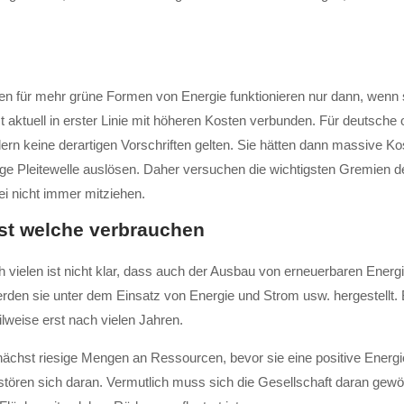
n für mehr grüne Formen von Energie funktionieren nur dann, wenn sie
ktuell in erster Linie mit höheren Kosten verbunden. Für deutsche
n keine derartigen Vorschriften gelten. Sie hätten dann massive Kos
ige Pleitewelle auslösen. Daher versuchen die wichtigsten Gremien 
i nicht immer mitziehen.
rst welche verbrauchen
ch vielen ist nicht klar, dass auch der Ausbau von erneuerbaren Ener
den sie unter dem Einsatz von Energie und Strom usw. hergestellt. Bi
ilweise erst nach vielen Jahren.
unächst riesige Mengen an Ressourcen, bevor sie eine positive Energi
r stören sich daran. Vermutlich muss sich die Gesellschaft daran gew