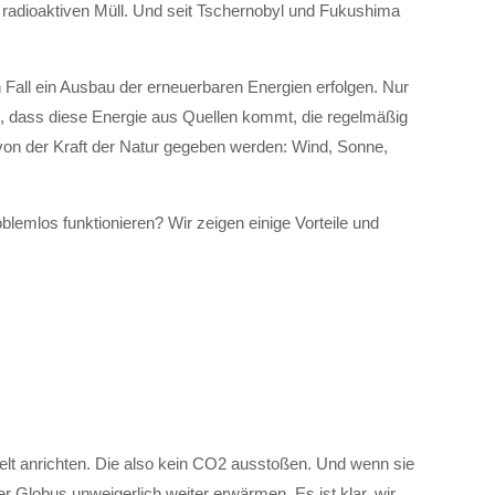
ie radioaktiven Müll. Und seit Tschernobyl und Fukushima
 Fall ein Ausbau der erneuerbaren Energien erfolgen. Nur
ei, dass diese Energie aus Quellen kommt, die regelmäßig
von der Kraft der Natur gegeben werden: Wind, Sonne,
blemlos funktionieren? Wir zeigen einige Vorteile und
elt anrichten. Die also kein CO2 ausstoßen. Und wenn sie
r Globus unweigerlich weiter erwärmen. Es ist klar, wir