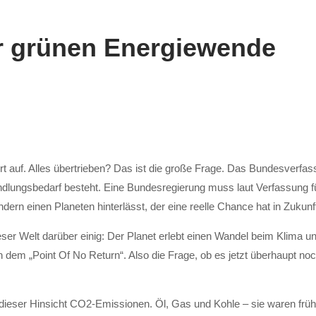
er grünen Energiewende
t auf. Alles übertrieben? Das ist die große Frage. Das Bundesverfass
dlungsbedarf besteht. Eine Bundesregierung muss laut Verfassung f
dern einen Planeten hinterlässt, der eine reelle Chance hat in Zukun
er Welt darüber einig: Der Planet erlebt einen Wandel beim Klima und
ch dem „Point Of No Return“. Also die Frage, ob es jetzt überhaupt 
ieser Hinsicht CO2-Emissionen. Öl, Gas und Kohle – sie waren früher