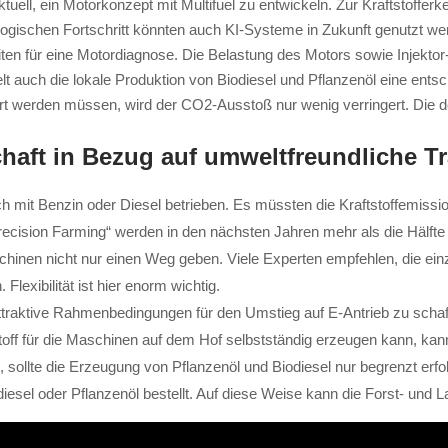
aktuell, ein Motorkonzept mit Multifuel zu entwickeln. Zur Kraftstoff
logischen Fortschritt könnten auch KI-Systeme in Zukunft genutzt we
en für eine Motordiagnose. Die Belastung des Motors sowie Injektor
lt auch die lokale Produktion von Biodiesel und Pflanzenöl eine ent
iert werden müssen, wird der CO2-Ausstoß nur wenig verringert. Die de
chaft in Bezug auf umweltfreundliche T
ch mit Benzin oder Diesel betrieben. Es müssten die Kraftstoffemiss
recision Farming“ werden in den nächsten Jahren mehr als die Hälfte
chinen nicht nur einen Weg geben. Viele Experten empfehlen, die ei
lexibilität ist hier enorm wichtig.
raktive Rahmenbedingungen für den Umstieg auf E-Antrieb zu schaffen
toff für die Maschinen auf dem Hof selbstständig erzeugen kann, kan
 sollte die Erzeugung von Pflanzenöl und Biodiesel nur begrenzt erfo
esel oder Pflanzenöl bestellt. Auf diese Weise kann die Forst- und La