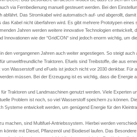
auch via Fernbedienung manuell gesteuert werden. Bei den Einstell
abfährt. Das Stromkabel wird automatisch auf- und abgerollt, damit es 
das Kabel nicht überfahren wird. Es gibt mehrere Prototypen eines 
menden Jahren werden weitere innovative Technologien entwickelt, di
nd Innovationen wie der “GridCON“ sind jedoch enorm wichtig, um die
t in den vergangenen Jahren auch weiter angestiegen. So steigt auch 
für umweltfreundliche Traktoren. Efuels sind Treibstoffe, die aus e
von Wasserstoff und eFuels ist jedoch nicht vor 2030 denkbar. Für a
ert werden müssen. Bei der Erzeugung ist es wichtig, dass die Energie
ff für Traktoren und Landmaschinen genutzt werden. Viele Experten u
uelle Problem ist noch, so viel Wasserstoff speichern zu können. Die
ch Systeme entwickelt werden, um genügend Energie für den Kleintr
 zu machen, sind Multifuel-Antriebssystem. Hierbei werden verschiede
m könnte mit Diesel, Pflanzenöl und Biodiesel laufen. Das Besondere